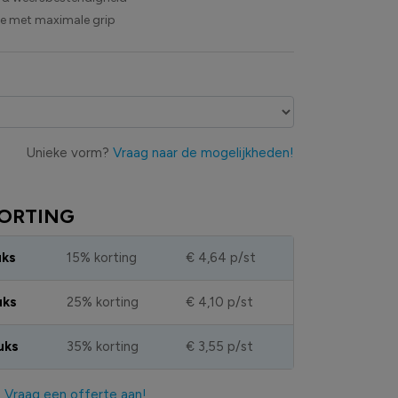
ie met maximale grip
Unieke vorm?
Vraag naar de mogelijkheden!
ORTING
uks
15% korting
€ 4,64
p/st
uks
25% korting
€ 4,10
p/st
uks
35% korting
€ 3,55
p/st
?
Vraag een offerte aan!