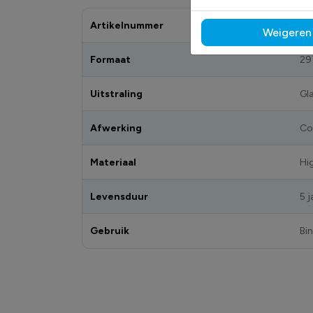
Artikelnummer
DS
Weigeren
Formaat
29
Uitstraling
Gl
Afwerking
Co
Materiaal
Hi
Levensduur
5 j
Gebruik
Bi