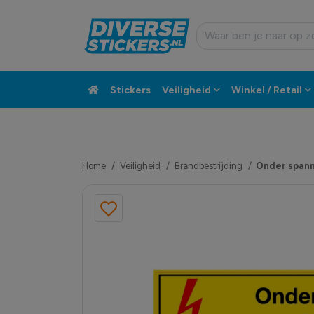
Stickers
Veiligheid
Winkel / Retail
Custom sticker
Klantenservice
Home
Veiligheid
Brandbestrijding
Onder span