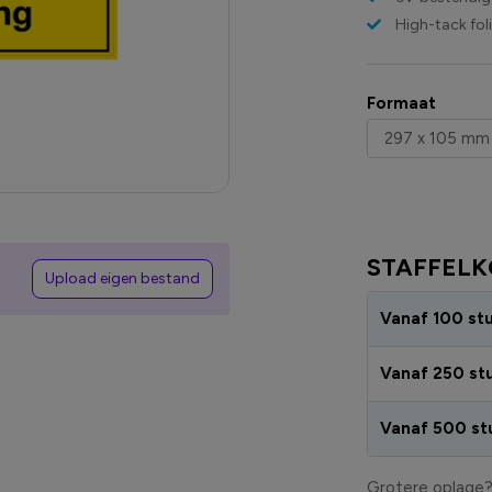
High-tack fol
Formaat
STAFFELK
Upload eigen bestand
Vanaf 100 st
Vanaf 250 st
Vanaf 500 st
Grotere oplage