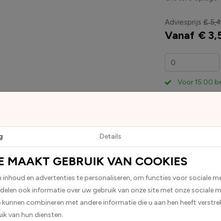
Adviesprijs
€ 5,
Vanaf
€ 3,
Voor 15:00 b
g
Details
E MAAKT GEBRUIK VAN COOKIES
hthoekige stickers.Deze worden standaard geleverd in geel met d
inhoud en advertenties te personaliseren, om functies voor sociale m
 delen ook informatie over uw gebruik van onze site met onze sociale m
e kunnen combineren met andere informatie die u aan hen heeft verstrek
ik van hun diensten.