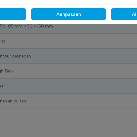
1001909_297x105 mm
Aanpassen
Al
7 x 105 mm, 450 x 150 mm
ans
ntour gesneden
gh Tack
aar
nnen en buiten