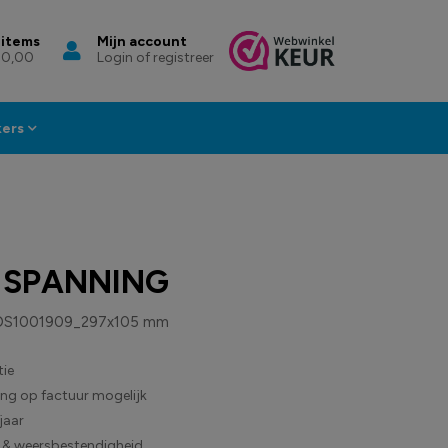
 items
Mijn account
 0,00
Login of registreer
kers
 SPANNING
DS1001909_297x105 mm
ie
ling op factuur mogelijk
jaar
 & weersbestendigheid