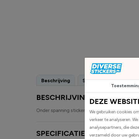
Beschrijving
Specificaties
Toestemmin
BESCHRIJVING
DEZE WEBSIT
Onder spanning stickers worden geleverd als rec
We gebruiken cookies om 
verkeer te analyseren. We
analysepartners, die dez
SPECIFICATIES
verzameld door uw gebru