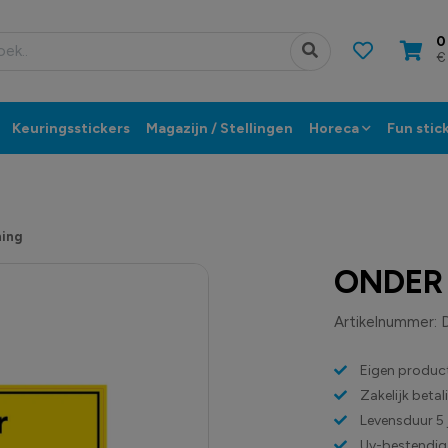
0
€
Keuringsstickers
Magazijn / Stellingen
Horeca
Fun stic
ning
ONDER
Artikelnummer:
Eigen product
Zakelijk beta
Levensduur 5 
Uv-bestendig