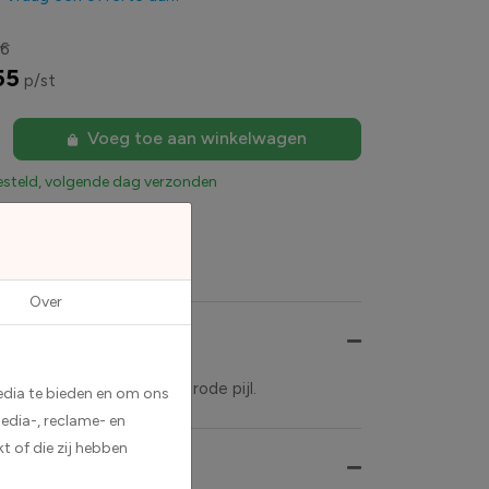
46
55
p/st
Voeg toe aan winkelwagen
esteld, volgende dag verzonden
Over
aarin zwarte teksten en rode pijl.
edia te bieden en om ons
edia-, reclame- en
t of die zij hebben