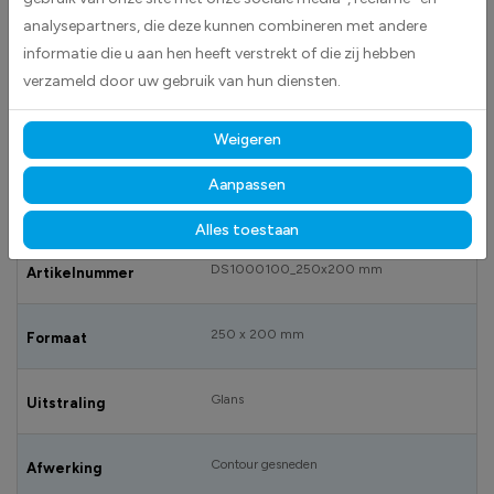
analysepartners, die deze kunnen combineren met andere
informatie die u aan hen heeft verstrekt of die zij hebben
Ondergronds hydrant stickers worden geleverd als rechthoekige
verzameld door uw gebruik van hun diensten.
stickers.
Deze worden standaard geleverd in rood met daarin een wit pictogram.
Weigeren
Aanpassen
SPECIFICATIES
Alles toestaan
DS1000100_250x200 mm
Artikelnummer
250 x 200 mm
Formaat
Glans
Uitstraling
Contour gesneden
Afwerking