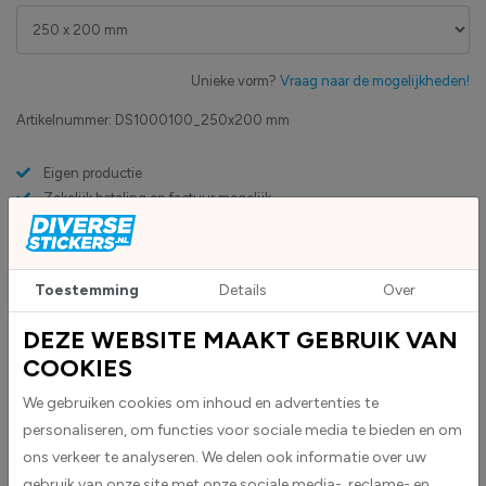
Unieke vorm?
Vraag naar de mogelijkheden!
Artikelnummer:
DS1000100_250x200 mm
Eigen productie
Zakelijk betaling op factuur mogelijk
Levensduur 5 jaar
Uv-bestendig & weersbestendigheid
High-tack folie met maximale grip
Toestemming
Details
Over
DEZE WEBSITE MAAKT GEBRUIK VAN
Upload eigen bestand
Custom sticker maken?
COOKIES
We gebruiken cookies om inhoud en advertenties te
personaliseren, om functies voor sociale media te bieden en om
ons verkeer te analyseren. We delen ook informatie over uw
BESCHRIJVING
gebruik van onze site met onze sociale media-, reclame- en