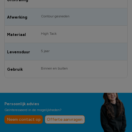
Contour gesneden
Afwerking
High Tack
Materiaal
5 jaar
Levensduur
Binnen en buiten
Gebruik
Persoonlijk advies
Geïnteresseerd in de mogelijkheden?
Neem contact op
Offerte aanvragen