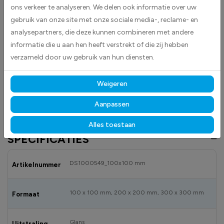
Ontplofbare stoffen IMDG 1 stickers worden geleverd als vierkante
ons verkeer te analyseren. We delen ook informatie over uw
stickers.
IMDG
De Internationale Code voor het vervoer van gevaarlijke
gebruik van onze site met onze sociale media-, reclame- en
stoffen over zee (International Maritime Dangerous Goods Code, IMDG-
analysepartners, die deze kunnen combineren met andere
code) is de belangrijkste code voor het vervoer van gevaarlijke stoffen
informatie die u aan hen heeft verstrekt of die zij hebben
over zee. Deze dient om de veiligheid van schip, lading en bemanning
verzameld door uw gebruik van hun diensten.
te waarborgen bij het vervoer van gevaarlijke stoffen. Het is opgesteld
door de Internationale Maritieme Organisatie (IMO) en is onderdeel van
Weigeren
SOLAS.In de IMDG-code wordt aangegeven welke stoffen schadelijk
zijn voor het mariene milieu.
Aanpassen
Alles toestaan
SPECIFICATIES
DS1000549_100x100 mm
Artikelnummer
100 x 100 mm, 200 x 200 mm, 300 x 300 mm
Formaat
Glans
Uitstraling