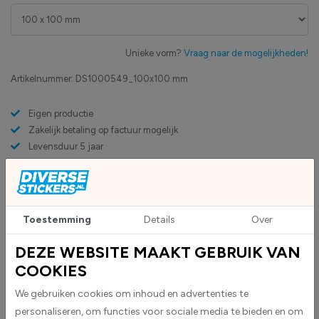
Unieke vorm?
Vraag naar de mogelijkheden!
Artikelnummer:
DS1000549_100x100 mm
Eigen productie
Zakelijk betaling op factuur mogelijk
Levensduur 5 jaar
Uv-bestendig & weersbestendigheid
High-tack folie met maximale grip
Toestemming
Details
Over
Upload eigen bestand
Custom sticker maken?
DEZE WEBSITE MAAKT GEBRUIK VAN
COOKIES
We gebruiken cookies om inhoud en advertenties te
BESCHRIJVING
personaliseren, om functies voor sociale media te bieden en om