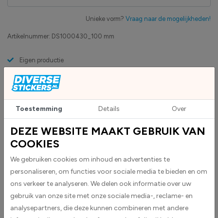
Unieke vorm?
Vraag naar de mogelijkheden!
Artikelnummer:
DS1000430_100 mm
Eigen productie
Zakelijk betaling op factuur mogelijk
Levensduur 5 jaar
Uv-bestendig & weersbestendigheid
High-tack folie met maximale grip
Toestemming
Details
Over
DEZE WEBSITE MAAKT GEBRUIK VAN
COOKIES
Upload eigen bestand
Custom sticker maken?
We gebruiken cookies om inhoud en advertenties te
personaliseren, om functies voor sociale media te bieden en om
ons verkeer te analyseren. We delen ook informatie over uw
BESCHRIJVING
gebruik van onze site met onze sociale media-, reclame- en
Opgelet! Gas stickers worden geleverd als driehoekige stickers.Deze
analysepartners, die deze kunnen combineren met andere
worden geleverd in geel met een zwart pictogram dat waarschuwt voor