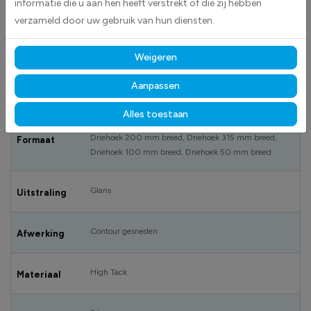
informatie die u aan hen heeft verstrekt of die zij hebben
gas.
verzameld door uw gebruik van hun diensten.
Weigeren
SPECIFICATIES
Aanpassen
DS1000430_100 mm
Artikelnummer
Alles toestaan
Driehoek 200 mm breed, Driehoek 315 mm breed,
Formaat
Driehoek 100 mm breed, Driehoek 50 mm breed
Glans
Uitstraling
Contour gesneden
Afwerking
High Tack
Materiaal