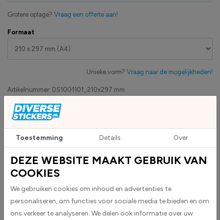
Grotere oplage?
Vraag een offerte aan!
Formaat
Unieke vorm?
Vraag naar de mogelijkheden!
Artikelnummer:
DS1001101_210x297 mm
Eigen productie
Zakelijk betaling op factuur mogelijk
Levensduur 5 jaar
Toestemming
Details
Over
Uv-bestendig & weersbestendigheid
DEZE WEBSITE MAAKT GEBRUIK VAN
High-tack folie met maximale grip
COOKIES
We gebruiken cookies om inhoud en advertenties te
Upload eigen bestand
Custom sticker maken?
personaliseren, om functies voor sociale media te bieden en om
ons verkeer te analyseren. We delen ook informatie over uw