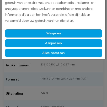
gebruik van onze site met onze sociale media-, reclame- en
analysepartners, die deze kunnen combineren met andere
BESCHRIJVING
informatie die u aan hen heeft verstrekt of die zij hebben
Pas op! Aan deze verdeler wordt gewerkt: Niet inschakelen stickers
verzameld door uw gebruik van hun diensten.
worden geleverd als rechthoekige stickers.Deze worden geleverd als
witte stickers met daarop een geel met zwart pictogram en daaronder
Weigeren
duidelijke tekst die waarschuwt voor het gevaar van electrische schok.
Aanpassen
SPECIFICATIES
Alles toestaan
DS1001101_210x297 mm
Artikelnummer
148 x 210 mm, 210 x 297 mm (A4)
Formaat
Glans
Uitstraling
Contour gesneden