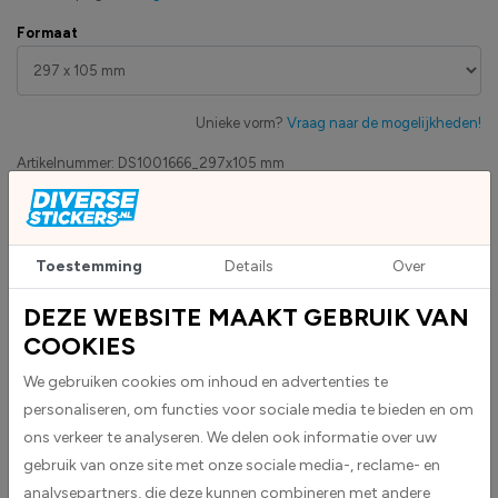
Formaat
Unieke vorm?
Vraag naar de mogelijkheden!
Artikelnummer:
DS1001666_297x105 mm
Eigen productie
Zakelijk betaling op factuur mogelijk
Toestemming
Details
Over
Levensduur 5 jaar
Uv-bestendig & weersbestendigheid
DEZE WEBSITE MAAKT GEBRUIK VAN
High-tack folie met maximale grip
COOKIES
We gebruiken cookies om inhoud en advertenties te
Upload eigen bestand
personaliseren, om functies voor sociale media te bieden en om
Custom sticker maken?
ons verkeer te analyseren. We delen ook informatie over uw
gebruik van onze site met onze sociale media-, reclame- en
analysepartners, die deze kunnen combineren met andere