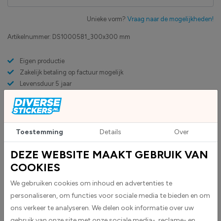
Unieke vorm?
Vraag naar de mogelijkheden!
Artikelnummer:
DS1000581_300x300 mm
Eigen productie
Zakelijk betaling op factuur mogelijk
Levensduur 5 jaar
Uv-bestendig & weersbestendigheid
High-tack folie met maximale grip
Toestemming
Details
Over
Upload eigen bestand
Custom sticker maken?
DEZE WEBSITE MAAKT GEBRUIK VAN
COOKIES
We gebruiken cookies om inhoud en advertenties te
BESCHRIJVING
personaliseren, om functies voor sociale media te bieden en om
ons verkeer te analyseren. We delen ook informatie over uw
Radioactief stickers worden geleverd als vierkante stickers.
UNO-
gebruik van onze site met onze sociale media-, reclame- en
Stofidentificatienummer
In het midden is een uitsparing