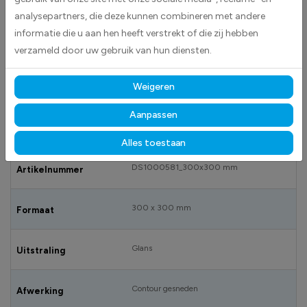
aangegeven waarin u het UNO-stofidentificatienummer kunt
analysepartners, die deze kunnen combineren met andere
vermelden.Dit nummer zou indien u dit wenst, ook meegedrukt worden
informatie die u aan hen heeft verstrekt of die zij hebben
in de sticker.Als u dit wilt, neem dan
contact
met ons op, we zullen hier
verzameld door uw gebruik van hun diensten.
dan een voorstel voor ontwerpen en u deze ter controle opsturen
alvorens we deze gaan produceren.
Weigeren
Aanpassen
SPECIFICATIES
Alles toestaan
DS1000581_300x300 mm
Artikelnummer
300 x 300 mm
Formaat
Glans
Uitstraling
Contour gesneden
Afwerking