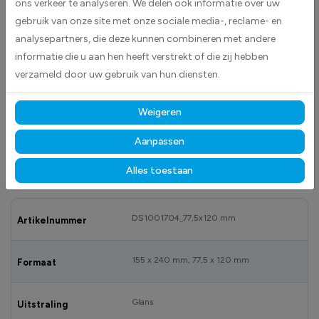
ons verkeer te analyseren. We delen ook informatie over uw
gebruik van onze site met onze sociale media-, reclame- en
analysepartners, die deze kunnen combineren met andere
informatie die u aan hen heeft verstrekt of die zij hebben
BESCHRIJVING
verzameld door uw gebruik van hun diensten.
Remarque: La porte s'ouvre automatiquement: Ne pas tirer, pousser ou
bloquer stickers worden geleverd als rechthoekige stickers met
Weigeren
afgeronde hoeken.Deze worden geleverd inde kleuren blauw met geel
en zwart.
Aanpassen
Alles toestaan
SPECIFICATIES
DS1001704_77,5x120 mm
Artikelnummer
155 x 240 mm, 77,5 x 120 mm
Formaat
Glans
Uitstraling