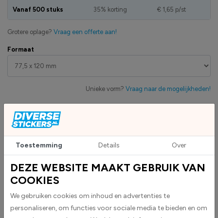
Vanaf 500 stuks
35% korting
€ 1,65
p/st
Grotere oplage?
Vraag een offerte aan!
Formaat
Unieke vorm?
Vraag naar de mogelijkheden!
Artikelnummer:
DS1001704_77,5x120 mm
Eigen productie
Zakelijk betaling op factuur mogelijk
Toestemming
Details
Over
Levensduur 5 jaar
Uv-bestendig & weersbestendigheid
DEZE WEBSITE MAAKT GEBRUIK VAN
High-tack folie met maximale grip
COOKIES
We gebruiken cookies om inhoud en advertenties te
personaliseren, om functies voor sociale media te bieden en om
Upload eigen bestand
Custom sticker maken?