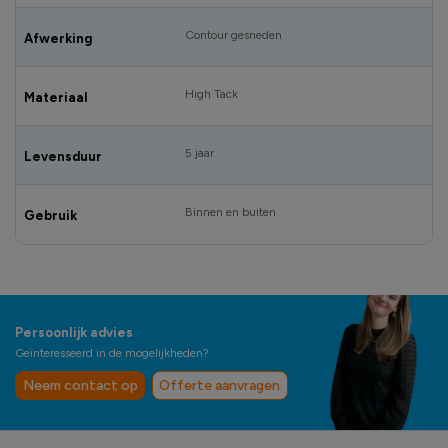
Contour gesneden
Afwerking
High Tack
Materiaal
5 jaar
Levensduur
Binnen en buiten
Gebruik
Persoonlijk advies
Geïnteresseerd in de mogelijkheden?
Neem contact op
Offerte aanvragen