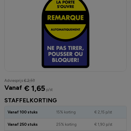
Adviesprijs
€ 2,53
Vanaf
€ 1,65
p/st
STAFFELKORTING
Vanaf 100 stuks
15% korting
€ 2,15
p/st
Vanaf 250 stuks
25% korting
€ 1,90
p/st