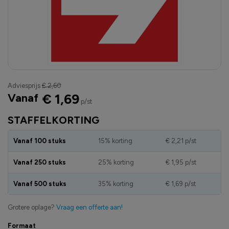
Adviesprijs
€ 2,60
Vanaf
€ 1,69
p/st
STAFFELKORTING
Vanaf 100 stuks
15% korting
€ 2,21
p/st
Vanaf 250 stuks
25% korting
€ 1,95
p/st
Vanaf 500 stuks
35% korting
€ 1,69
p/st
Grotere oplage?
Vraag een offerte aan!
Formaat