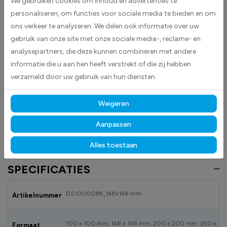
We gebruiken cookies om inhoud en advertenties te
personaliseren, om functies voor sociale media te bieden en om
ons verkeer te analyseren. We delen ook informatie over uw
Te volgen richting Stickers worden geleverd als vierkante stickers.
gebruik van onze site met onze sociale media-, reclame- en
Deze worden standaard geleverd in rood met daarin een wit pictogram.
analysepartners, die deze kunnen combineren met andere
informatie die u aan hen heeft verstrekt of die zij hebben
De bedoeling van de te volgen richting stickers is de weg aangeven
naar een eerstehulppost of hulppost.
verzameld door uw gebruik van hun diensten.
Denk hierbij bijvoorbeeld aan een nooddouche, oogdouche etc.
Deze pijlen duiden geen vluchtweg aan en mogen daarom
alleen
Weigeren
gebruikt worden in combinatie
met de hulppost waarnaar verwezen
wordt.
Aanpassen
Alles toestaan
SPECIFICATIES
DS1000089_148x148 mm
Artikelnummer
100 x 100 mm, 148 x 148 mm, 200 x 200 mm, 250 x
Formaat