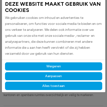
BESCHRIJVING
DEZE WEBSITE MAAKT GEBRUIK VAN
COOKIES
Geef duidelijk aan welke toiletruimte rolstoeltoegankelijk is met deze
vierkante Toilet voor Rolstoelgebruikers sticker. Het zwarte pictogram op
We gebruiken cookies om inhoud en advertenties te
witte achtergrond is direct herkenbaar en helpt bezoekers snel de
personaliseren, om functies voor sociale media te bieden en om
toegankelijke toiletruimte te vinden.
ons verkeer te analyseren. We delen ook informatie over uw
gebruik van onze site met onze sociale media-, reclame- en
De stickers worden standaard uitgevoerd in wit met zwart, waardoor het
analysepartners, die deze kunnen combineren met andere
pictogram goed zichtbaar en direct herkenbaar is.
informatie die u aan hen heeft verstrekt of die zij hebben
Perfect voor horecagebouwen, kantoren, scholen, winkels en andere
verzameld door uw gebruik van hun diensten.
openbare ruimtes waar duidelijke aanduiding van toegankelijke toiletten
belangrijk is.
Weigeren
Gemaakt van hoogwaardige high-tack folie, hechten deze
stickers betrouwbaar op vrijwel elk oppervlak
en blijven
Aanpassen
langdurig zichtbaar, bestand tegen intensief gebruik, licht en vocht.
Alles toestaan
Ontdek ook onze andere
informatie
- en
horecastickers
om uw horeca,
kantoren en openbare ruimtes overzichtelijk en veilig te markeren.