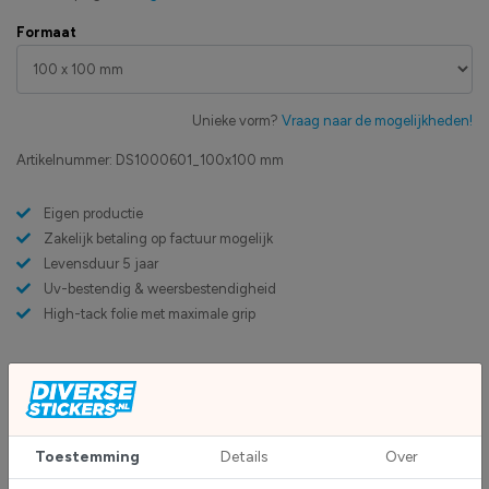
Formaat
Unieke vorm?
Vraag naar de mogelijkheden!
Artikelnummer:
DS1000601_100x100 mm
Eigen productie
Zakelijk betaling op factuur mogelijk
Levensduur 5 jaar
Uv-bestendig & weersbestendigheid
High-tack folie met maximale grip
Upload eigen bestand
Custom sticker maken?
Toestemming
Details
Over