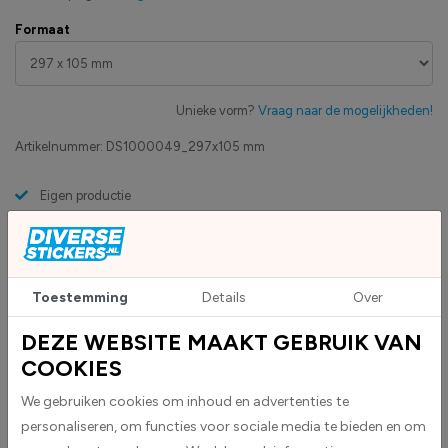
Formaat
Unieke vorm?
Vraag naar de mogelijkheden!
Artikelnummer:
DS1000049_297x105 mm
Eigen productie
Zakelijk betaling op factuur mogelijk
Levensduur 5 jaar
Uv-bestendig & weersbestendigheid
High-tack folie met maximale grip
Toestemming
Details
Over
DEZE WEBSITE MAAKT GEBRUIK VAN
COOKIES
Upload eigen bestand
Custom sticker maken?
We gebruiken cookies om inhoud en advertenties te
personaliseren, om functies voor sociale media te bieden en om