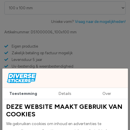
Unieke vorm?
Vraag naar de mogelijkheden!
Artikelnummer:
DS1000006_100x100 mm
Eigen productie
Zakelijk betaling op factuur mogelijk
Levensduur 5 jaar
Uv-bestendig & weersbestendigheid
High-tack folie met maximale grip
Toestemming
Details
Over
Upload eigen bestand
Custom sticker maken?
DEZE WEBSITE MAAKT GEBRUIK VAN
COOKIES
BESCHRIJVING
We gebruiken cookies om inhoud en advertenties te