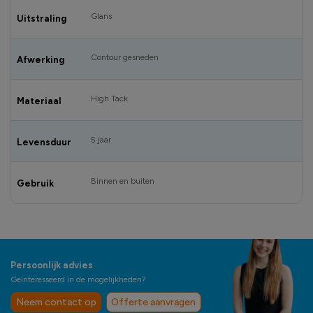
Glans
Uitstraling
Contour gesneden
Afwerking
High Tack
Materiaal
5 jaar
Levensduur
Binnen en buiten
Gebruik
Persoonlijk advies
Geïnteresseerd in de mogelijkheden?
Neem contact op
Offerte aanvragen