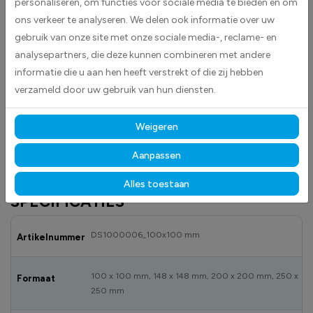
personaliseren, om functies voor sociale media te bieden en om
ons verkeer te analyseren. We delen ook informatie over uw
gebruik van onze site met onze sociale media-, reclame- en
Veiligheidsdouche stickers worden geleverd als vierkante stickers.Deze
analysepartners, die deze kunnen combineren met andere
worden standaard geleverd in groen met daarin een wit pictogram.
informatie die u aan hen heeft verstrekt of die zij hebben
Let op! Deze sticker is geheel volgens de norm NEN-EN-ISO-7010. Zorg
verzameld door uw gebruik van hun diensten.
ervoor dat u up-to-date bent, oude pictogrammen betreffende
vluchtwegaanduidingen mogen vanwege de globalisatie niet meer
Weigeren
gebruikt worden.
Aanpassen
Alles toestaan
SPECIFICATIES
DS1000006_100x100 mm
Artikelnummer
100 x 100 mm, 148 x 148 mm, 200 x 200 mm, 250 x
Formaat
250 mm