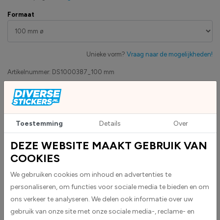
Formaat
Unieke vorm?
Vraag naar de mogelijkheden!
Artikelnummer:
DS1000387_100 mm
Eigen productie
Zakelijk betaling op factuur mogelijk
Levensduur 5 jaar
Toestemming
Details
Over
Uv-bestendig & weersbestendigheid
High-tack folie met maximale grip
DEZE WEBSITE MAAKT GEBRUIK VAN
COOKIES
We gebruiken cookies om inhoud en advertenties te
Upload eigen bestand
Custom sticker maken?
personaliseren, om functies voor sociale media te bieden en om
ons verkeer te analyseren. We delen ook informatie over uw
gebruik van onze site met onze sociale media-, reclame- en