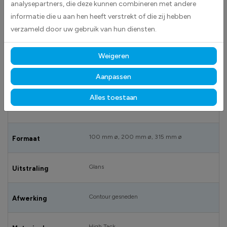
analysepartners, die deze kunnen combineren met andere
BESCHRIJVING
informatie die u aan hen heeft verstrekt of die zij hebben
Veiligheidsschoenen verplicht stickers worden geleverd als
verzameld door uw gebruik van hun diensten.
cirkelvormige stickers.Deze worden standaard geleverd in blauw met
daarin een wit pictogram.
Weigeren
Aanpassen
SPECIFICATIES
Alles toestaan
DS1000387_100 mm
Artikelnummer
100 mm ø, 200 mm ø, 315 mm ø
Formaat
Glans
Uitstraling
Contour gesneden
Afwerking
High Tack