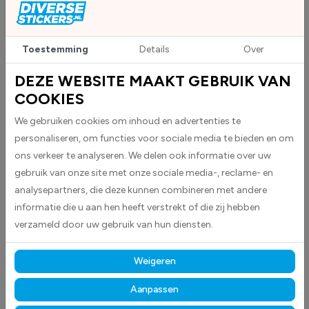
bouw, logistiek, chemische industrieën en meer. Of u nu stickers nodig
heeft voor het aanduiden van gevaarlijke stoffen, brandpreventie of
andere veiligheidsmaatregelen, wij hebben de juiste oplossing voor u.
Toestemming
Details
Over
OP MAAT GEMAAKTE
VEILIGHEIDSSTICKERS
DEZE WEBSITE MAAKT GEBRUIK VAN
COOKIES
Kan u niet vinden wat u zoekt? Geen probleem! Bij Diversestickers.nl
geloven we in flexibiliteit en personalisatie. Als u een specifieke
We gebruiken cookies om inhoud en advertenties te
veiligheidssticker nodig hebt die niet in ons assortiment staat, kunt u dit
personaliseren, om functies voor sociale media te bieden en om
simpelweg aan ons laten weten. Onze ervaren grafisch ontwerpers
ons verkeer te analyseren. We delen ook informatie over uw
werken samen met u om een uniek ontwerp te creëren dat precies past
gebruik van onze site met onze sociale media-, reclame- en
bij uw behoeften. Of u nu een specifieke tekst, logo of afbeelding wilt
analysepartners, die deze kunnen combineren met andere
toevoegen, wij zorgen ervoor dat uw sticker exact wordt zoals u het
informatie die u aan hen heeft verstrekt of die zij hebben
wenst.
verzameld door uw gebruik van hun diensten.
Weigeren
BESTEL JE VEILIGHEIDSSTICKERS
NU OF PERSONALISEER ZE
Aanpassen