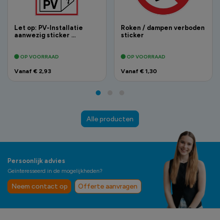
Let op: PV-Installatie
Roken / dampen verboden
aanwezig sticker ...
sticker
OP VOORRAAD
OP VOORRAAD
Vanaf € 2,93
Vanaf € 1,30
Alle producten
Persoonlijk advies
Geïnteresseerd in de mogelijkheden?
Neem contact op
Offerte aanvragen