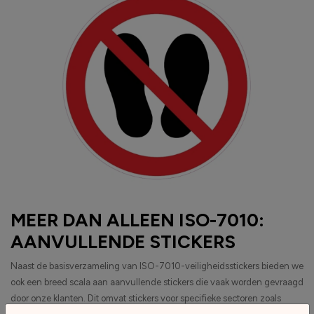
MEER DAN ALLEEN ISO-7010:
AANVULLENDE STICKERS
Naast de basisverzameling van ISO-7010-veiligheidsstickers bieden we
ook een breed scala aan aanvullende stickers die vaak worden gevraagd
door onze klanten. Dit omvat stickers voor specifieke sectoren zoals