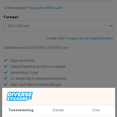
Grotere oplage?
Vraag een offerte aan!
Formaat
Unieke vorm?
Vraag naar de mogelijkheden!
Artikelnummer:
DS1001974_297x105 mm
Eigen productie
Zakelijk betaling op factuur mogelijk
Levensduur 5 jaar
Uv-bestendig & weersbestendigheid
High-tack folie met maximale grip
Upload eigen bestand
Custom sticker maken?
Toestemming
Details
Over