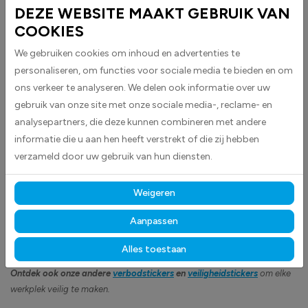
DEZE WEBSITE MAAKT GEBRUIK VAN
COOKIES
BESCHRIJVING
We gebruiken cookies om inhoud en advertenties te
Verboden binnen draaicirkel van deze machine te komen stickers
personaliseren, om functies voor sociale media te bieden en om
worden geleverd als rechthoekige stickers en zijn geschikt voor diverse
ons verkeer te analyseren. We delen ook informatie over uw
toepassingen. Ze waarschuwen duidelijk dat het verboden is om binnen
gebruik van onze site met onze sociale media-, reclame- en
de draaicirkel van een machine te komen, wat bijdraagt aan een veilige
werkomgeving en het voorkomen van ongevallen.
analysepartners, die deze kunnen combineren met andere
informatie die u aan hen heeft verstrekt of die zij hebben
De sticker heeft een rechthoekig ontwerp met een zwarte rand, zwarte
verzameld door uw gebruik van hun diensten.
tekst en een gele driehoek, waardoor de waarschuwing direct opvalt en
gemakkelijk te begrijpen is.
Weigeren
Gemaakt van hoogwaardige high-tack folie, hechten deze
stickers betrouwbaar op vrijwel elk oppervlak.
Dankzij de
Aanpassen
duurzame materialen blijven ze langdurig zichtbaar en goed leesbaar,
Alles toestaan
zowel binnen als buiten, bestand tegen licht, vocht en dagelijks gebruik.
Ontdek ook onze andere
verbodstickers
en
veiligheidstickers
om elke
werkplek veilig te maken.