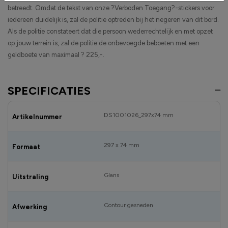
betreedt. Omdat de tekst van onze ?Verboden Toegang?-stickers voor
iedereen duidelijk is, zal de politie optreden bij het negeren van dit bord.
Als de politie constateert dat die persoon wederrechtelijk en met opzet
op jouw terrein is, zal de politie de onbevoegde beboeten met een
geldboete van maximaal ? 225,-.
SPECIFICATIES
DS1001026_297x74 mm
Artikelnummer
297 x 74 mm
Formaat
Glans
Uitstraling
Contour gesneden
Afwerking