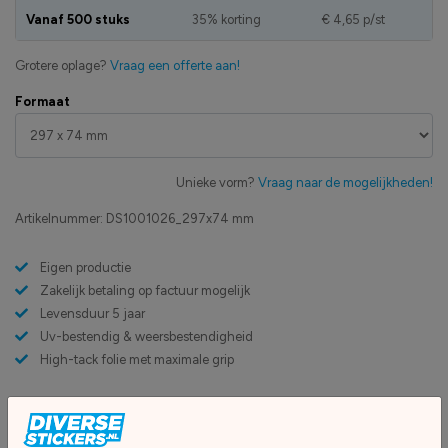
Vanaf 500 stuks
35% korting
€ 4,65
p/st
Grotere oplage?
Vraag een offerte aan!
Formaat
Unieke vorm?
Vraag naar de mogelijkheden!
Artikelnummer:
DS1001026_297x74 mm
Eigen productie
Zakelijk betaling op factuur mogelijk
Levensduur 5 jaar
Uv-bestendig & weersbestendigheid
High-tack folie met maximale grip
Upload eigen bestand
Custom sticker maken?