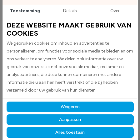
Toestemming
Details
Over
DEZE WEBSITE MAAKT GEBRUIK VAN
BESCHRIJVING
COOKIES
Verboden toegang voor onbevoegden (Artikel 461 wetboek voor
We gebruiken cookies om inhoud en advertenties te
strafrecht) stickers worden geleverd als rechthoekige stickers.Deze
personaliseren, om functies voor sociale media te bieden en om
worden geleverd in wit met rode teksten.
Artikel 461
Letterlijk staat in
ons verkeer te analyseren. We delen ook informatie over uw
het Wetboek van Strafrecht het volgende geschreven: ?Hij die, zonder
daartoe gerechtigd te zijn, zich op eens anders grond waarvan de
gebruik van onze site met onze sociale media-, reclame- en
toegang op een voor hem blijkbare wijze door de rechthebbende is
analysepartners, die deze kunnen combineren met andere
verboden, bevindt of daar vee laat lopen, wordt gestraft met een
informatie die u aan hen heeft verstrekt of die zij hebben
geldboete van de eerste categorie.?
Rechten?
Met een van onze borden
verzameld door uw gebruik van hun diensten.
geef je als eigenaar of gebruiker van het terrein aan dat het priv?terrein
is en dat het niet mag worden betreden zonder jouw toestemming. Kan
Weigeren
iemand niet aantonen dat hij of zij is bevoegd het terrein te betreden,
dan maakt diegene inbreuk op het eigendomsrecht van de
Aanpassen
grondbezitter. En dat is uiteraard strafbaar.
Kan ik de politie
inschakelen als iemand mijn (Artikel 461) sticker negeert?
Alles toestaan
Jazeker, je kunt de politie inschakelen als iemand jouw priv?terrein