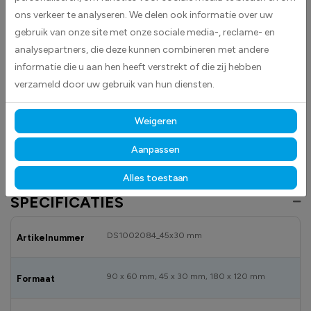
ons verkeer te analyseren. We delen ook informatie over uw
herkenbare vlag van Eiland Man is eenvoudig aan te brengen op gladde
oppervlakken zoals auto’s, laptops en koffers.
gebruik van onze site met onze sociale media-, reclame- en
analysepartners, die deze kunnen combineren met andere
Gemaakt van hoogwaardige high-tack folie, hecht deze sticker
informatie die u aan hen heeft verstrekt of die zij hebben
betrouwbaar op vrijwel elk oppervlak.
Dankzij de duurzame
verzameld door uw gebruik van hun diensten.
materialen blijft hij langdurig mooi en goed leesbaar, zowel binnen als
buiten bestand tegen licht, vocht en dagelijks gebruik.
Weigeren
Bekijk ook onze andere vlagstickers
om jouw locatie overzichtelijk en
professioneel te markeren.
Aanpassen
Alles toestaan
SPECIFICATIES
DS1002084_45x30 mm
Artikelnummer
90 x 60 mm, 45 x 30 mm, 180 x 120 mm
Formaat