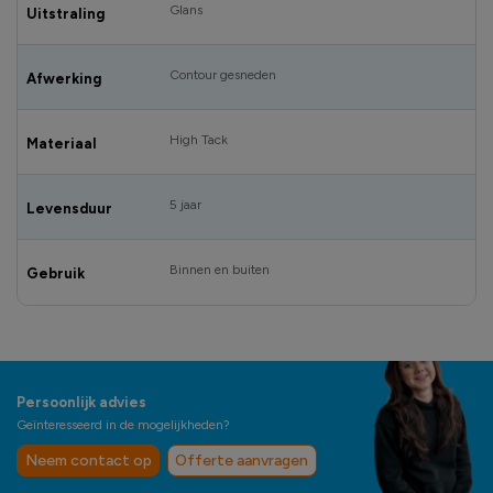
Glans
Uitstraling
Contour gesneden
Afwerking
High Tack
Materiaal
5 jaar
Levensduur
Binnen en buiten
Gebruik
Persoonlijk advies
Geïnteresseerd in de mogelijkheden?
Neem contact op
Offerte aanvragen