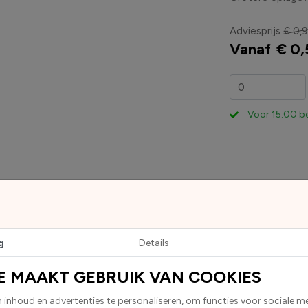
Adviesprijs
€ 0,9
Vanaf
€ 0,
Voor 15:00 b
g
Details
echthoekige stickers en zijn geschikt voor diverse toepassingen. 
de oppervlakken zoals auto’s, laptops en koffers.
E MAAKT GEBRUIK VAN COOKIES
hecht deze sticker betrouwbaar op vrijwel elk oppervlak.
D
inhoud en advertenties te personaliseren, om functies voor sociale m