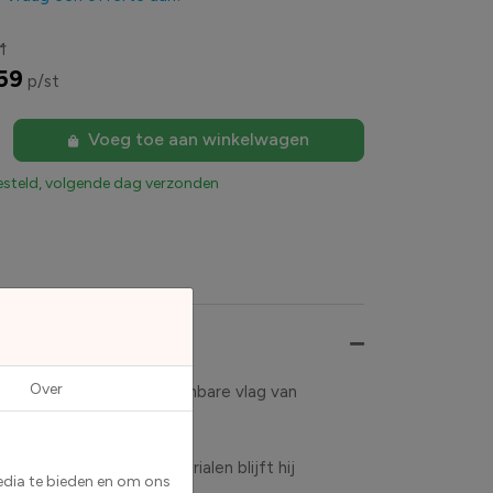
1
59
p/st
Voeg toe aan winkelwagen
esteld, volgende dag verzonden
Over
De sticker toont de herkenbare vlag van
ankzij de duurzame materialen blijft hij
edia te bieden en om ons