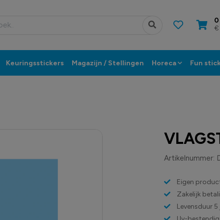
0
€
Keuringsstickers
Magazijn / Stellingen
Horeca
Fun stic
VLAGST
Artikelnummer:
Eigen product
Zakelijk beta
Levensduur 5 
Uv-bestendig