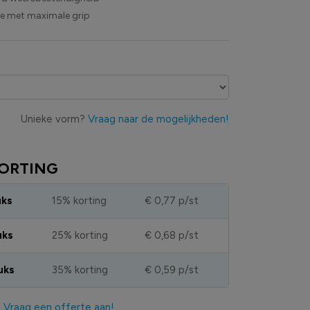
ie met maximale grip
Unieke vorm?
Vraag naar de mogelijkheden!
ORTING
uks
15% korting
€ 0,77
p/st
uks
25% korting
€ 0,68
p/st
uks
35% korting
€ 0,59
p/st
?
Vraag een offerte aan!