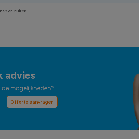
nnen en buiten
k advies
n de mogelijkheden?
Offerte aanvragen