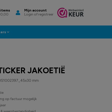
 items
Mijn account
 0,00
Login of registreer
kers
ICKER JAKOETIË
DS1002397_45x30 mm
ie
ling op factuur mogelijk
jaar
 & weersbestendigheid