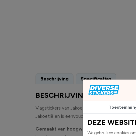
Beschrijving
Specificaties
BESCHRIJVING
Toestemmin
Vlagstickers van Jakoetië worden geleverd als r
Jakoetië en is eenvoudig aan te brengen op glad
DEZE WEBSIT
Gemaakt van hoogwaardige high-tack folie, 
We gebruiken cookies om 