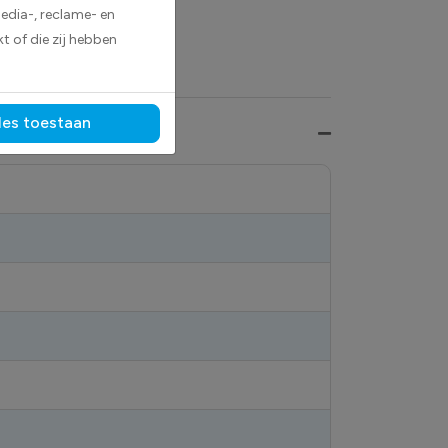
edia-, reclame- en
t of die zij hebben
les toestaan