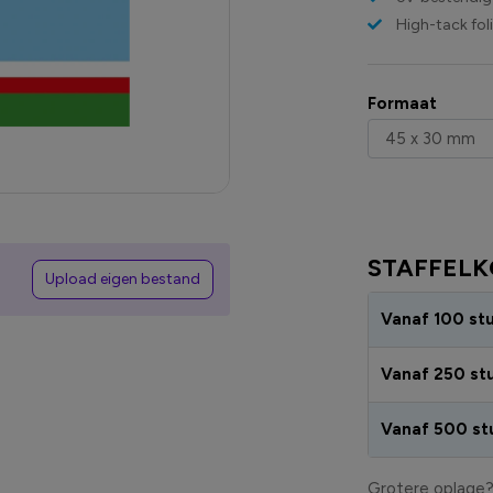
High-tack fol
Formaat
STAFFELK
Upload eigen bestand
Vanaf 100 st
Vanaf 250 st
Vanaf 500 st
Grotere oplage