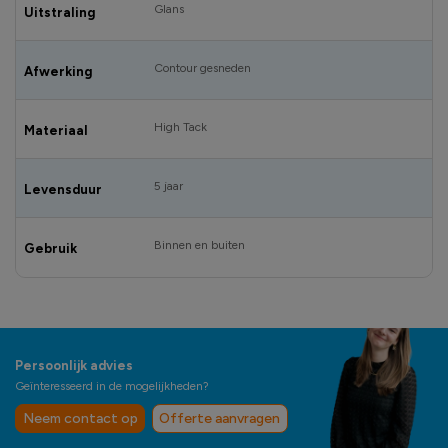
Glans
Uitstraling
Contour gesneden
Afwerking
High Tack
Materiaal
5 jaar
Levensduur
Binnen en buiten
Gebruik
Persoonlijk advies
Geïnteresseerd in de mogelijkheden?
Neem contact op
Offerte aanvragen