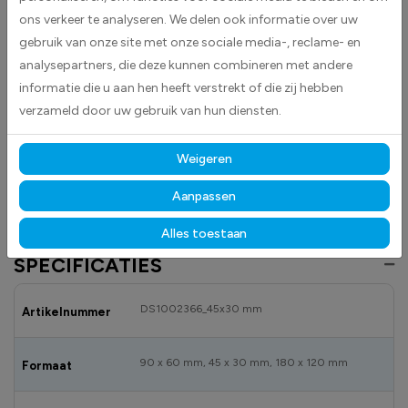
ons verkeer te analyseren. We delen ook informatie over uw
vlag van Wales en is eenvoudig aan te brengen op gladde oppervlakken
zoals auto’s, laptops en koffers.
gebruik van onze site met onze sociale media-, reclame- en
analysepartners, die deze kunnen combineren met andere
Gemaakt van hoogwaardige high-tack folie, hecht deze sticker
informatie die u aan hen heeft verstrekt of die zij hebben
betrouwbaar op vrijwel elk oppervlak.
Dankzij de duurzame
verzameld door uw gebruik van hun diensten.
materialen blijft hij langdurig mooi en goed leesbaar, zowel binnen als
buiten, bestand tegen licht, vocht en dagelijks gebruik.
Weigeren
Bekijk ook onze andere vlagstickers
om jouw steun of interesse in
verschillende landen te tonen.
Aanpassen
Alles toestaan
SPECIFICATIES
DS1002366_45x30 mm
Artikelnummer
90 x 60 mm, 45 x 30 mm, 180 x 120 mm
Formaat