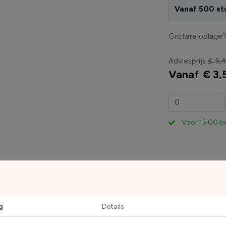
Vanaf 500 st
Grotere oplage
Adviesprijs
€ 5,
Vanaf
€ 3,
Voor 15:00 b
g
Details