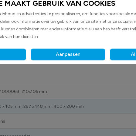
E MAAKT GEBRUIK VAN COOKIES
den geleverd als rechthoekige stickers.
inhoud en advertenties te personaliseren, om functies voor sociale m
aarin een wit pictogram.
 delen ook informatie over uw gebruik van onze site met onze sociale m
e kunnen combineren met andere informatie die u aan hen heeft verstrek
rm NEN-EN-ISO-7010. Zorg ervoor dat u up-to-date bent, oude 
ik van hun diensten.
lisatie niet meer gebruikt worden.
Aanpassen
Al
1000068_210x105 mm
0 x 105 mm, 297 x 148 mm, 400 x 200 mm
ans