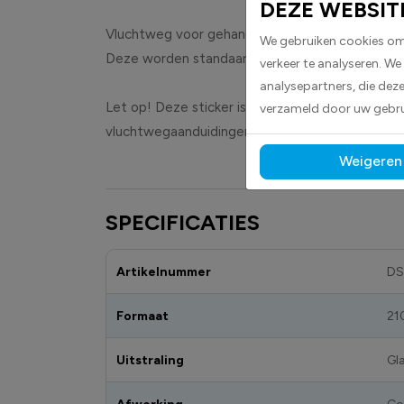
DEZE WEBSIT
Vluchtweg voor gehandicapten links stickers wor
We gebruiken cookies om 
Deze worden standaard geleverd in groen met d
verkeer te analyseren. We
analysepartners, die dez
Let op! Deze sticker is geheel volgens de no
verzameld door uw gebru
vluchtwegaanduidingen mogen vanwege de globa
Weigeren
SPECIFICATIES
Artikelnummer
DS
Formaat
21
Uitstraling
Gl