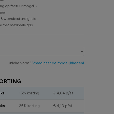
ling op factuur mogelijk
jaar
 & weersbestendigheid
ie met maximale grip
Unieke vorm?
Vraag naar de mogelijkheden!
ORTING
uks
15% korting
€ 4,64
p/st
uks
25% korting
€ 4,10
p/st