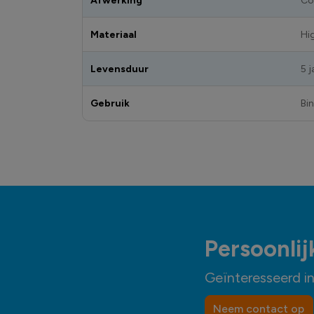
Afwerking
Co
Materiaal
Hi
Levensduur
5 j
Gebruik
Bi
Persoonlij
Geïnteresseerd i
Neem contact op