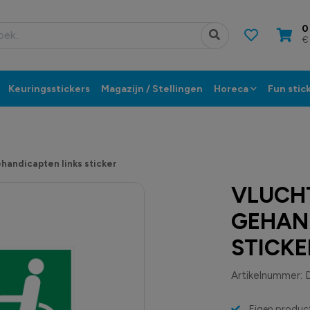
0
€
Keuringsstickers
Magazijn / Stellingen
Horeca
Fun stic
handicapten links sticker
VLUCH
GEHAN
STICKE
Artikelnummer:
Eigen product