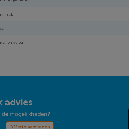
ntour gesneden
gh Tack
aar
nnen en buiten
k advies
n de mogelijkheden?
Offerte aanvragen