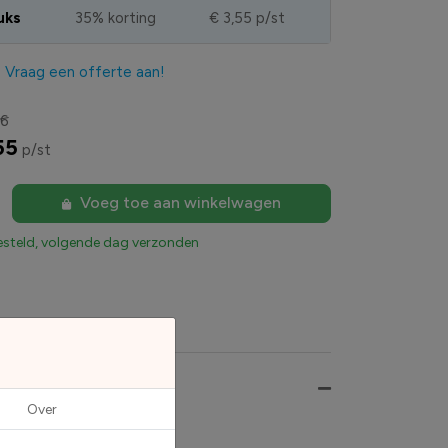
uks
35% korting
€ 3,55
p/st
?
Vraag een offerte aan!
46
55
p/st
Voeg toe aan winkelwagen
esteld, volgende dag verzonden
Over