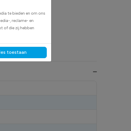
edia te bieden en om ons
edia-, reclame- en
t of die zij hebben
pictogrammen betreffende
les toestaan