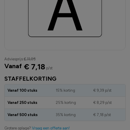
Adviesprijs
€ 11,05
Vanaf
€ 7,18
p/st
STAFFELKORTING
Vanaf 100 stuks
15% korting
€ 9,39
p/st
Vanaf 250 stuks
25% korting
€ 8,29
p/st
Vanaf 500 stuks
35% korting
€ 7,18
p/st
Grotere oplage?
Vraag een offerte aan!