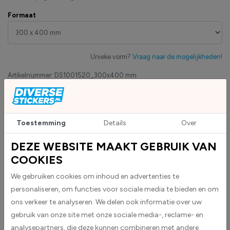
Formaat
Unieke vorm?
Vraag naar de mogelijkheden!
Artikelnummer:
DS1001520_300x400 mm
Eigen productie
Zakelijk betaling op factuur mogelijk
Toestemming
Details
Over
Levensduur 5 jaar
Uv-bestendig & weersbestendigheid
DEZE WEBSITE MAAKT GEBRUIK VAN
High-tack folie met maximale grip
COOKIES
We gebruiken cookies om inhoud en advertenties te
Upload eigen bestand
personaliseren, om functies voor sociale media te bieden en om
Custom sticker maken?
ons verkeer te analyseren. We delen ook informatie over uw
gebruik van onze site met onze sociale media-, reclame- en
analysepartners, die deze kunnen combineren met andere