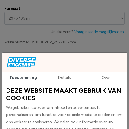
Formaat
Unieke vorm?
Vraag naar de mogelijkheden!
Artikelnummer:
DS1000202_297x105 mm
Eigen productie
Zakelijk betaling op factuur mogelijk
Levensduur 5 jaar
Uv-bestendig & weersbestendigheid
Toestemming
Details
Over
High-tack folie met maximale grip
DEZE WEBSITE MAAKT GEBRUIK VAN
COOKIES
Upload eigen bestand
Custom sticker maken?
We gebruiken cookies om inhoud en advertenties te
personaliseren, om functies voor sociale media te bieden en om
ons verkeer te analyseren. We delen ook informatie over uw