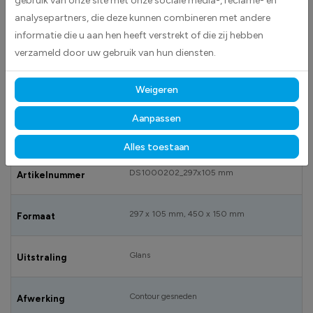
gebruik van onze site met onze sociale media-, reclame- en
BESCHRIJVING
analysepartners, die deze kunnen combineren met andere
Vuur, open vlam en roken verboden stickers worden geleverd als
informatie die u aan hen heeft verstrekt of die zij hebben
rechthoekige stickers.Het verbodsteken is altijd cirkelvormig en heeft
verzameld door uw gebruik van hun diensten.
een rode rand en dwarsstreep. De achtergrond is wit en het pictogram
dat het verbod uitbeeld is zwart.
Weigeren
Aanpassen
SPECIFICATIES
Alles toestaan
DS1000202_297x105 mm
Artikelnummer
297 x 105 mm, 450 x 150 mm
Formaat
Glans
Uitstraling
Contour gesneden
Afwerking