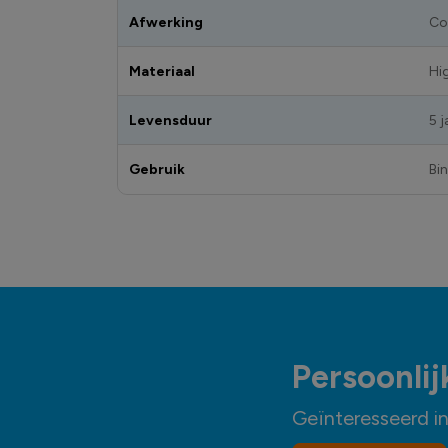
Afwerking
Co
Materiaal
Hi
Levensduur
5 j
Gebruik
Bi
Persoonlij
Geïnteresseerd i