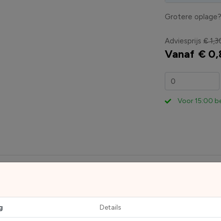
Grotere oplage
Adviesprijs
€ 1,3
Vanaf
€ 0,
Voor 15:00 b
geef je duidelijk aan dat er risico bestaat op een vlamboog. De
tenderen op mogelijke gevaren bij elektrische installaties en ap
g
Details