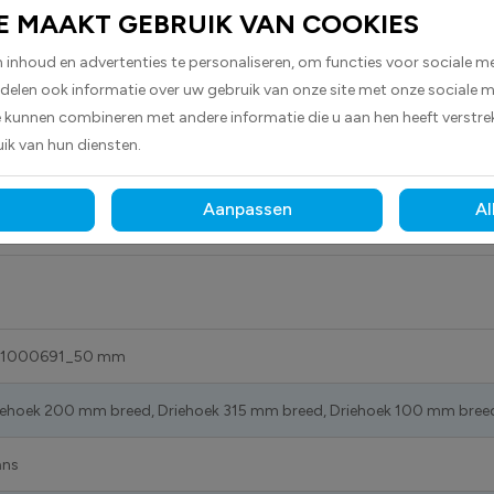
zwart pictogram dat waarschuwt voor vlambooggevaar. Dankzij h
E MAAKT GEBRUIK VAN COOKIES
inhoud en advertenties te personaliseren, om functies voor sociale m
 delen ook informatie over uw gebruik van onze site met onze sociale m
hecht de sticker betrouwbaar op vrijwel elk oppervlak.
Dank
e kunnen combineren met andere informatie die u aan hen heeft verstrek
n, ook bij blootstelling aan licht, vocht en dagelijks gebruik.
ik van hun diensten.
rs
,
machineveiligheidsstickers
en
veiligheidsstickers
om risico’s 
Aanpassen
Al
1000691_50 mm
iehoek 200 mm breed, Driehoek 315 mm breed, Driehoek 100 mm bree
ans