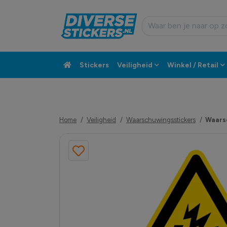
Stickers
Veiligheid
Winkel / Retail
Custom sticker
Klantenservice
Home
Veiligheid
Waarschuwingsstickers
Waars