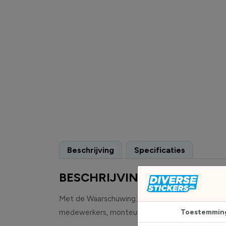
Beschrijving
Specificaties
BESCHRIJVING
Met de Waarschuwing: Kans op Vlamboog Sticker 
medewerkers, monteurs en bezoekers tijdig te at
Toestemmin