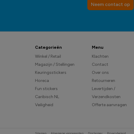
Neem contact op
Categorieën
Menu
Winkel / Retail
Klachten
Magazijn / Stellingen
Contact
Keuringsstickers
Over ons
Horeca
Retourneren
Fun stickers
Levertijden /
Caribisch NL
Verzendkosten
Veiligheid
Offerte aanvragen
Sitemap
Algemene voorwaarden
Disclaimer
Privacybeleid