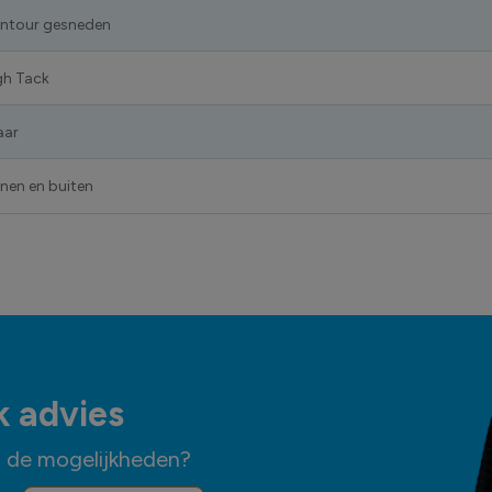
ntour gesneden
gh Tack
aar
nnen en buiten
k advies
n de mogelijkheden?