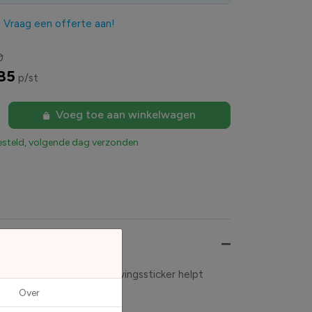
?
Vraag een offerte aan!
0
85
p/st
Voeg toe aan winkelwagen
esteld, volgende dag verzonden
ze driehoekige waarschuwingssticker helpt
paratuur.
Over