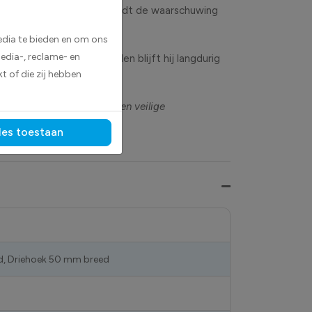
et herkenbare ontwerp wordt de waarschuwing
edia te bieden en om ons
edia-, reclame- en
zij de duurzame materialen blijft hij langdurig
t of die zij hebben
duidelijk aan te geven en een veilige
les toestaan
d, Driehoek 50 mm breed