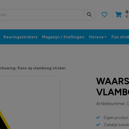
0
€
Keuringsstickers
Magazijn / Stellingen
Horeca
Fun stic
chuwing: Kans op vlamboog sticker
WAARS
VLAMB
Artikelnummer:
Eigen product
Zakelijk beta