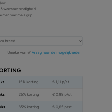
jaar
 & weersbestendigheid
ie met maximale grip
Unieke vorm?
Vraag naar de mogelijkheden!
ORTING
uks
15% korting
€ 1,11
p/st
uks
25% korting
€ 0,98
p/st
uks
35% korting
€ 0,85
p/st