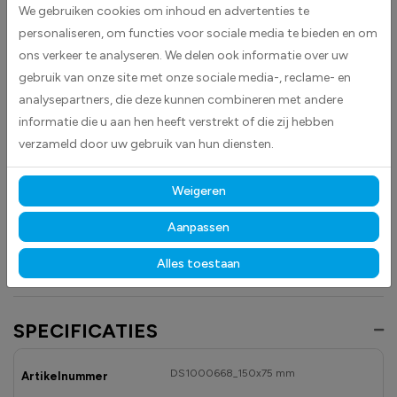
We gebruiken cookies om inhoud en advertenties te
dat een product onder de WEEE- en RoHS-normen valt, wat bijdraagt
personaliseren, om functies voor sociale media te bieden en om
aan veilige en conforme productinformatie.
ons verkeer te analyseren. We delen ook informatie over uw
De stickers hebben een rechthoekig ontwerp met een duidelijk en goed
gebruik van onze site met onze sociale media-, reclame- en
herkenbaar pictogram in zwart op een witte achtergrond, waardoor de
analysepartners, die deze kunnen combineren met andere
boodschap direct zichtbaar en eenvoudig te interpreteren is.
informatie die u aan hen heeft verstrekt of die zij hebben
verzameld door uw gebruik van hun diensten.
Gemaakt van hoogwaardige high-tack folie, hechten deze
stickers betrouwbaar op vrijwel elk oppervlak.
Dankzij de
duurzame materialen blijven ze langdurig zichtbaar en goed leesbaar,
Weigeren
zowel binnen als buiten, bestand tegen licht, vocht en dagelijks gebruik.
Aanpassen
Ontdek ook onze andere
milieu
- en
recyclingstickers
voor duidelijke en
conforme productinformatie.
Alles toestaan
SPECIFICATIES
DS1000668_150x75 mm
Artikelnummer