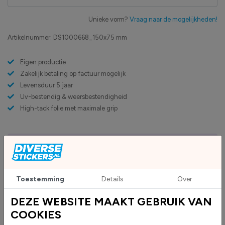
Unieke vorm?
Vraag naar de mogelijkheden!
Artikelnummer:
DS1000668_150x75 mm
Eigen productie
Zakelijk betaling op factuur mogelijk
Levensduur 5 jaar
Uv-bestendig & weersbestendigheid
High-tack folie met maximale grip
Upload eigen bestand
Custom sticker maken?
Toestemming
Details
Over
BESCHRIJVING
DEZE WEBSITE MAAKT GEBRUIK VAN
COOKIES
WEEE Stickers (RoHS) worden geleverd als rechthoekige stickers en zijn
geschikt voor diverse toepassingen. Deze stickers geven duidelijk aan