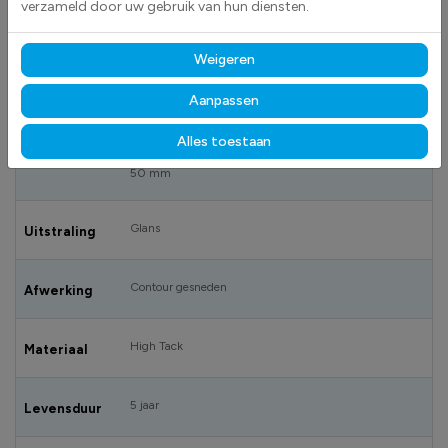
verzameld door uw gebruik van hun diensten.
SPECIFICATIES
Weigeren
DS1001421_100x100 mm
Artikelnummer
Aanpassen
Alles toestaan
100 x 100 mm, 200 x 200 mm, 315 x 315 mm, 50 x
Formaat
50 mm
Glans
Uitstraling
Contour gesneden
Afwerking
High Tack
Materiaal
5 jaar
Levensduur