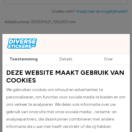
Unieke vorm?
Vraag naar de mogelijkheden!
Artikelnummer:
DS1001421_100x100 mm
Eigen productie
Zakelijk betaling op factuur mogelijk
Levensduur 5 jaar
Uv-bestendig & weersbestendigheid
Toestemming
Details
Over
High-tack folie met maximale grip
DEZE WEBSITE MAAKT GEBRUIK VAN
COOKIES
Upload eigen bestand
Custom sticker maken?
We gebruiken cookies om inhoud en advertenties te
personaliseren, om functies voor sociale media te bieden en om
ons verkeer te analyseren. We delen ook informatie over uw
gebruik van onze site met onze sociale media-, reclame- en
BESCHRIJVING
analysepartners, die deze kunnen combineren met andere
Wifi stickers worden geleverd als vierkante stickers.
informatie die u aan hen heeft verstrekt of die zij hebben