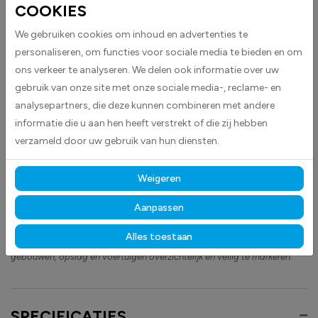
COOKIES
Zone Beveiligd Dankzij Videocamera stickers worden geleverd als
rechthoekige stickers en zijn ideaal om duidelijk aan te geven dat een
We gebruiken cookies om inhoud en advertenties te
gebied onder cameratoezicht staat.
personaliseren, om functies voor sociale media te bieden en om
De stickers worden standaard uitgevoerd in wit met zwart, inclusief een
ons verkeer te analyseren. We delen ook informatie over uw
duidelijk zwart pictogram, waardoor ze goed zichtbaar en direct
gebruik van onze site met onze sociale media-, reclame- en
herkenbaar zijn.
analysepartners, die deze kunnen combineren met andere
informatie die u aan hen heeft verstrekt of die zij hebben
Perfect voor kantoren, winkels, magazijnen, horecagebouwen en andere
verzameld door uw gebruik van hun diensten.
openbare ruimtes waar een duidelijke waarschuwing voor
camerabewaking belangrijk is voor veiligheid en toezicht.
Weigeren
Gemaakt van hoogwaardige high-tack folie, hechten deze
stickers betrouwbaar op vrijwel elk oppervlak
en blijven
Aanpassen
langdurig zichtbaar, bestand tegen intensief gebruik, licht en vocht.
Alles toestaan
Ontdek ook onze andere
waarschuwings
- en
informatiestickers
om uw
gebouwen, opslag en voertuigen overzichtelijk en veilig te markeren.
SPECIFICATIES