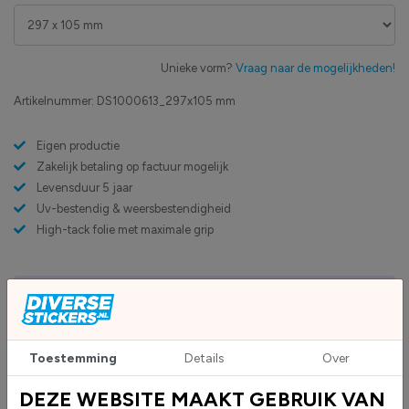
Unieke vorm?
Vraag naar de mogelijkheden!
Artikelnummer:
DS1000613_297x105 mm
Eigen productie
Zakelijk betaling op factuur mogelijk
Levensduur 5 jaar
Uv-bestendig & weersbestendigheid
High-tack folie met maximale grip
Upload eigen bestand
Custom sticker maken?
Toestemming
Details
Over
BESCHRIJVING
DEZE WEBSITE MAAKT GEBRUIK VAN