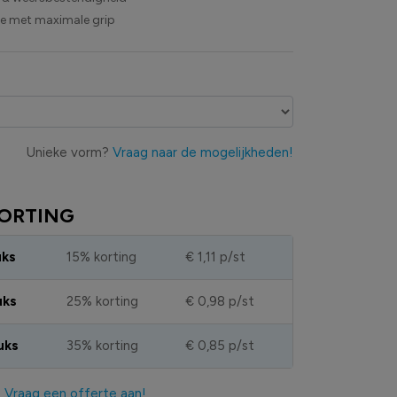
ie met maximale grip
Unieke vorm?
Vraag naar de mogelijkheden!
ORTING
uks
15% korting
€ 1,11
p/st
uks
25% korting
€ 0,98
p/st
uks
35% korting
€ 0,85
p/st
?
Vraag een offerte aan!