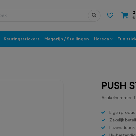
0
€
Keuringsstickers
Magazijn / Stellingen
Horeca
Fun stic
PUSH S
Artikelnummer:
Eigen product
Zakelijk beta
Levensduur 5 
Uv-bestendig