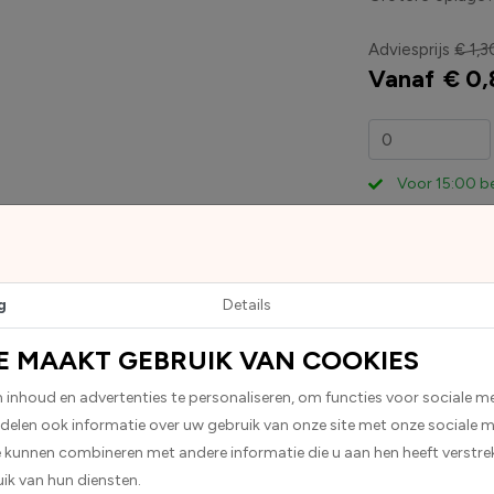
Adviesprijs
€ 1,3
Vanaf
€ 0,
Voor 15:00 b
g
Details
E MAAKT GEBRUIK VAN COOKIES
 stickers.Deze worden geleverd als witte stickers met daarop bl
inhoud en advertenties te personaliseren, om functies voor sociale m
 delen ook informatie over uw gebruik van onze site met onze sociale m
e kunnen combineren met andere informatie die u aan hen heeft verstrek
ik van hun diensten.