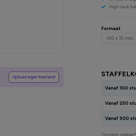
High-tack fol
Formaat
STAFFELK
Upload eigen bestand
Vanaf 100 st
Vanaf 250 st
Vanaf 500 st
Grotere oplage