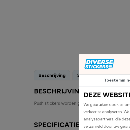
Beschrijving
Specificaties
Toestemmin
BESCHRIJVING
DEZE WEBSIT
Push stickers worden geleverd als rechthoekige
We gebruiken cookies om 
verkeer te analyseren. We
analysepartners, die dez
SPECIFICATIES
verzameld door uw gebru