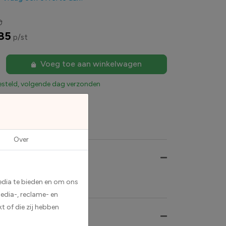
0
85
p/st
Voeg toe aan winkelwagen
esteld, volgende dag verzonden
Over
auwe teksten.
edia te bieden en om ons
edia-, reclame- en
t of die zij hebben