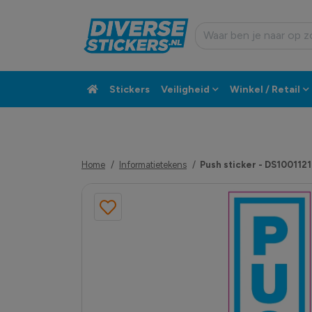
Stickers
Veiligheid
Winkel / Retail
Custom sticker
Klantenservice
Home
Informatietekens
Push sticker - DS1001121