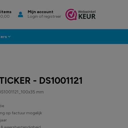
 items
Mijn account
 0,00
Login of registreer
kers
TICKER - DS1001121
DS1001121_100x35 mm
ie
ling op factuur mogelijk
jaar
 & weersbestendigheid