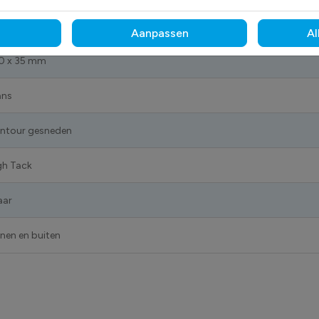
1001121_100x35 mm
Aanpassen
Al
0 x 35 mm
ans
ntour gesneden
gh Tack
aar
nnen en buiten