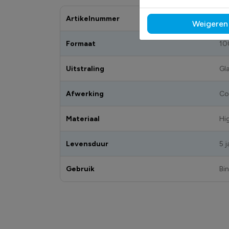
Artikelnummer
DS
Weigeren
Formaat
10
Uitstraling
Gl
Afwerking
Co
Materiaal
Hi
Levensduur
5 j
Gebruik
Bi